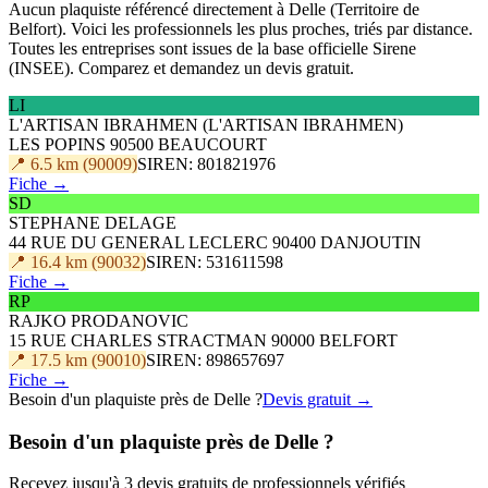
Aucun plaquiste référencé directement à Delle (Territoire de
Belfort). Voici les professionnels les plus proches, triés par distance.
Toutes les entreprises sont issues de la base officielle Sirene
(INSEE). Comparez et demandez un devis gratuit.
LI
L'ARTISAN IBRAHMEN (L'ARTISAN IBRAHMEN)
LES POPINS 90500 BEAUCOURT
📍 6.5 km (90009)
SIREN: 801821976
Fiche →
SD
STEPHANE DELAGE
44 RUE DU GENERAL LECLERC 90400 DANJOUTIN
📍 16.4 km (90032)
SIREN: 531611598
Fiche →
RP
RAJKO PRODANOVIC
15 RUE CHARLES STRACTMAN 90000 BELFORT
📍 17.5 km (90010)
SIREN: 898657697
Fiche →
Besoin d'un plaquiste près de Delle ?
Devis gratuit →
Besoin d'un plaquiste près de Delle ?
Recevez jusqu'à 3 devis gratuits de professionnels vérifiés