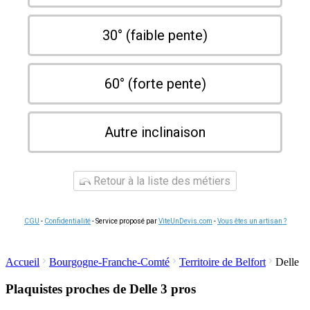
30° (faible pente)
60° (forte pente)
Autre inclinaison
Retour à la liste des métiers
CGU
-
Confidentialité
- Service proposé par
ViteUnDevis.com
-
Vous êtes un artisan ?
Accueil
Bourgogne-Franche-Comté
Territoire de Belfort
Delle
Plaquistes proches de Delle
3 pros