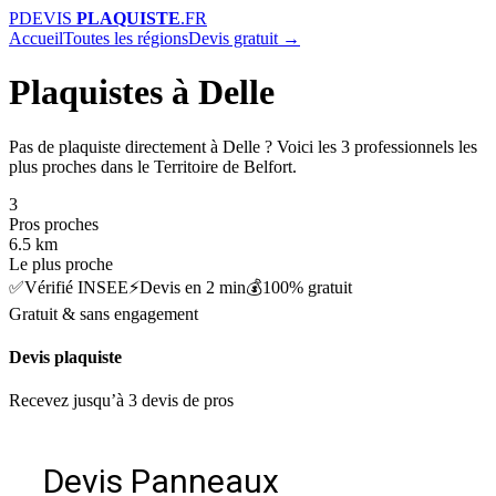
P
DEVIS
PLAQUISTE
.FR
Accueil
Toutes les régions
Devis gratuit →
Plaquistes à Delle
Pas de plaquiste directement à Delle ? Voici les 3 professionnels les
plus proches dans le Territoire de Belfort.
3
Pros proches
6.5 km
Le plus proche
✅
Vérifié INSEE
⚡
Devis en 2 min
💰
100% gratuit
Gratuit & sans engagement
Devis plaquiste
Recevez jusqu’à 3 devis de pros
Devis Panneaux