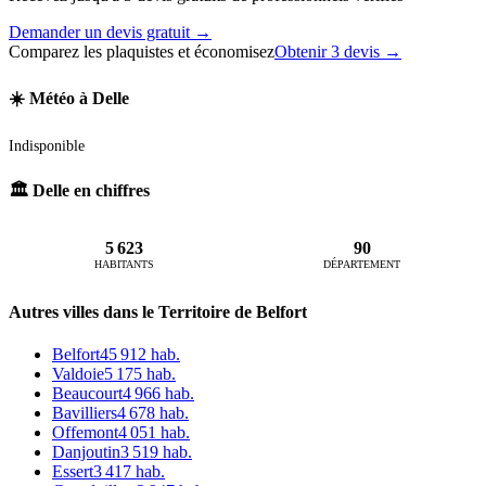
Demander un devis gratuit →
Comparez les plaquistes et économisez
Obtenir 3 devis →
☀️ Météo à Delle
Indisponible
🏛️ Delle en chiffres
5 623
90
HABITANTS
DÉPARTEMENT
Autres villes dans le Territoire de Belfort
Belfort
45 912 hab.
Valdoie
5 175 hab.
Beaucourt
4 966 hab.
Bavilliers
4 678 hab.
Offemont
4 051 hab.
Danjoutin
3 519 hab.
Essert
3 417 hab.