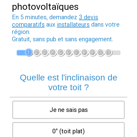
photovoltaïques
En 5 minutes, demandez
3 devis
comparatifs
aux
installateurs
dans votre
région.
Gratuit, sans pub et sans engagement.
1
2
3
4
5
6
7
8
9
10
11
Quelle est l'inclinaison de
votre toit ?
Je ne sais pas
0° (toit plat)