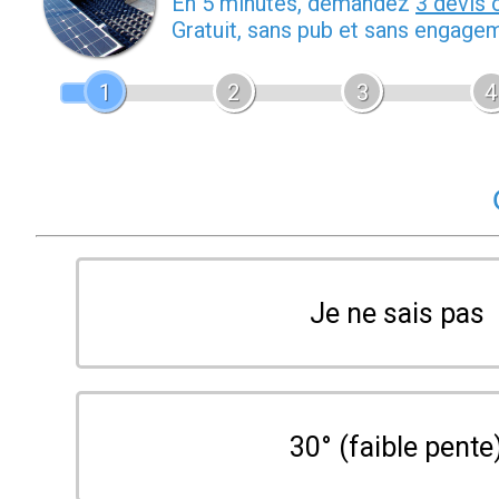
En 5 minutes, demandez
3 devis 
Gratuit, sans pub et sans engage
1
2
3
4
Je ne sais pas
30° (faible pente