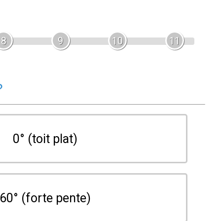
8
9
10
11
?
0° (toit plat)
60° (forte pente)