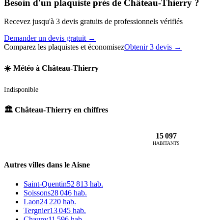
Besoin d'un plaquiste près de Château-Thierry ?
Recevez jusqu'à 3 devis gratuits de professionnels vérifiés
Demander un devis gratuit →
Comparez les plaquistes et économisez
Obtenir 3 devis →
☀️ Météo à Château-Thierry
Indisponible
🏛️ Château-Thierry en chiffres
15 097
HABITANTS
Autres villes dans le Aisne
Saint-Quentin
52 813 hab.
Soissons
28 046 hab.
Laon
24 220 hab.
Tergnier
13 045 hab.
Chauny
11 596 hab.