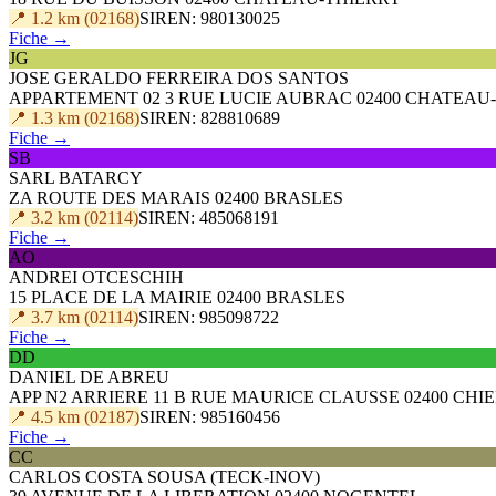
📍 1.2 km (02168)
SIREN: 980130025
Fiche →
JG
JOSE GERALDO FERREIRA DOS SANTOS
APPARTEMENT 02 3 RUE LUCIE AUBRAC 02400 CHATEAU
📍 1.3 km (02168)
SIREN: 828810689
Fiche →
SB
SARL BATARCY
ZA ROUTE DES MARAIS 02400 BRASLES
📍 3.2 km (02114)
SIREN: 485068191
Fiche →
AO
ANDREI OTCESCHIH
15 PLACE DE LA MAIRIE 02400 BRASLES
📍 3.7 km (02114)
SIREN: 985098722
Fiche →
DD
DANIEL DE ABREU
APP N2 ARRIERE 11 B RUE MAURICE CLAUSSE 02400 CHI
📍 4.5 km (02187)
SIREN: 985160456
Fiche →
CC
CARLOS COSTA SOUSA (TECK-INOV)