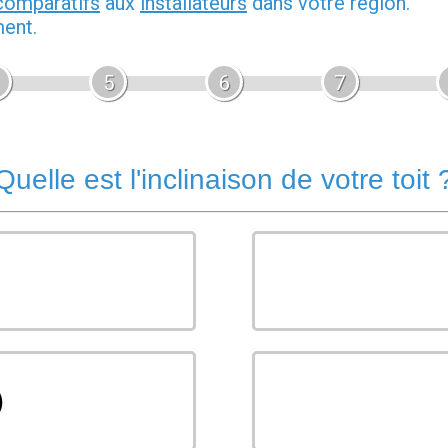
comparatifs
aux
installateurs
dans votre région.
ment.
5
6
7
Quelle est l'inclinaison de votre toit 
)