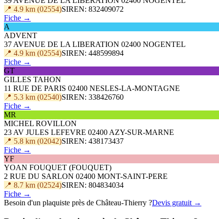
39 AVENUE DE LA LIBERATION 02400 NOGENTEL
📍 4.9 km (02554)
SIREN: 832409072
Fiche →
A
ADVENT
37 AVENUE DE LA LIBERATION 02400 NOGENTEL
📍 4.9 km (02554)
SIREN: 448599894
Fiche →
GT
GILLES TAHON
11 RUE DE PARIS 02400 NESLES-LA-MONTAGNE
📍 5.3 km (02540)
SIREN: 338426760
Fiche →
MR
MICHEL ROVILLON
23 AV JULES LEFEVRE 02400 AZY-SUR-MARNE
📍 5.8 km (02042)
SIREN: 438173437
Fiche →
YF
YOAN FOUQUET (FOUQUET)
2 RUE DU SARLON 02400 MONT-SAINT-PERE
📍 8.7 km (02524)
SIREN: 804834034
Fiche →
Besoin d'un plaquiste près de Château-Thierry ?
Devis gratuit →