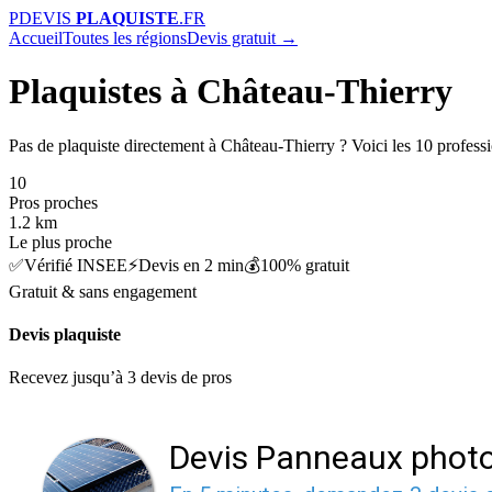
P
DEVIS
PLAQUISTE
.FR
Accueil
Toutes les régions
Devis gratuit →
Plaquistes à Château-Thierry
Pas de plaquiste directement à Château-Thierry ? Voici les 10 professi
10
Pros proches
1.2 km
Le plus proche
✅
Vérifié INSEE
⚡
Devis en 2 min
💰
100% gratuit
Gratuit & sans engagement
Devis plaquiste
Recevez jusqu’à 3 devis de pros
Devis Panneaux photo