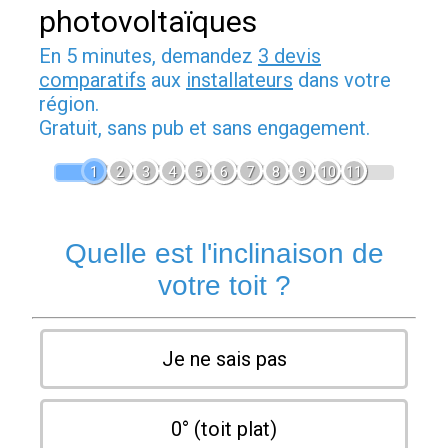
photovoltaïques
En 5 minutes, demandez
3 devis
comparatifs
aux
installateurs
dans votre
région.
Gratuit, sans pub et sans engagement.
1
2
3
4
5
6
7
8
9
10
11
Quelle est l'inclinaison de
votre toit ?
Je ne sais pas
0° (toit plat)