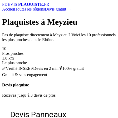
P
DEVIS
PLAQUISTE
.FR
Accueil
Toutes les régions
Devis gratuit →
Plaquistes à Meyzieu
Pas de plaquiste directement à Meyzieu ? Voici les 10 professionnels
les plus proches dans le Rhône.
10
Pros proches
1.8 km
Le plus proche
✅
Vérifié INSEE
⚡
Devis en 2 min
💰
100% gratuit
Gratuit & sans engagement
Devis plaquiste
Recevez jusqu’à 3 devis de pros
Devis Panneaux