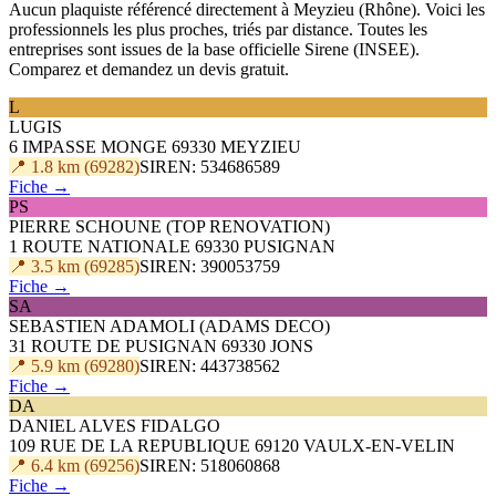
Aucun plaquiste référencé directement à Meyzieu (Rhône). Voici les
professionnels les plus proches, triés par distance. Toutes les
entreprises sont issues de la base officielle Sirene (INSEE).
Comparez et demandez un devis gratuit.
L
LUGIS
6 IMPASSE MONGE 69330 MEYZIEU
📍 1.8 km (69282)
SIREN: 534686589
Fiche →
PS
PIERRE SCHOUNE (TOP RENOVATION)
1 ROUTE NATIONALE 69330 PUSIGNAN
📍 3.5 km (69285)
SIREN: 390053759
Fiche →
SA
SEBASTIEN ADAMOLI (ADAMS DECO)
31 ROUTE DE PUSIGNAN 69330 JONS
📍 5.9 km (69280)
SIREN: 443738562
Fiche →
DA
DANIEL ALVES FIDALGO
109 RUE DE LA REPUBLIQUE 69120 VAULX-EN-VELIN
📍 6.4 km (69256)
SIREN: 518060868
Fiche →