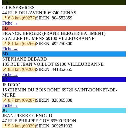
GS
GLB SERVICES
44 RUE DE L'AVENIR 69740 GENAS
📍 6.8 km (69277)
SIREN: 804552859
Fiche →
FB
FRANCK BERGER (FRANK BERGER BATIMENT)
86 ALLEE DU MENS 69100 VILLEURBANNE
📍 8.1 km (69266)
SIREN: 495250300
Fiche →
SD
STEPHANE DEBARD
185 RUE JEAN VOILLOT 69100 VILLEURBANNE
📍 8.3 km (69266)
SIREN: 441352655
Fiche →
JD
JS DECO
15 CHEMIN DU BOIS ROND 69720 SAINT-BONNET-DE-
MURE
📍 8.7 km (69287)
SIREN: 828865808
Fiche →
JG
JEAN-PIERRE GENOUD
47 RUE PHILIPPE GOY 69500 BRON
📍 9.3 km (69029)
SIREN: 309251932