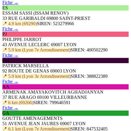
Fiche →
ES
ESSAM SASSI (ISSAM RENOV)
33 RUE GARIBALDI 69800 SAINT-PRIEST
📍 4.9 km (69290)
SIREN: 523279966
Fiche →
PJ
PHILIPPE JARROT
43 AVENUE LECLERC 69007 LYON
📍 5.9 km (Lyon 7e Arrondissement)
SIREN: 400502290
Fiche →
PM
PATRICK MARSELLA
92 ROUTE DE GENAS 69003 LYON
📍 5.9 km (Lyon 3e Arrondissement)
SIREN: 388822389
Fiche →
AA
ARMENAK AMAYAKOVITCH AGHADJANYAN
37 RUE ARAGO 69100 VILLEURBANNE
📍 6 km (69266)
SIREN: 799646591
Fiche →
GA
GOUTTE AMENAGEMENTS
51 AVENUE JEAN JAURES 69007 LYON
📍 6.1 km (Lyon 7e Arrondissement)
SIREN: 847532405