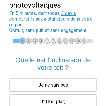
photovoltaïques
En 5 minutes, demandez
3 devis
comparatifs
aux
installateurs
dans votre
région.
Gratuit, sans pub et sans engagement.
1
2
3
4
5
6
7
8
9
10
11
Quelle est l'inclinaison de
votre toit ?
Je ne sais pas
0° (toit plat)