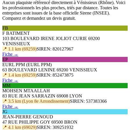
Aucun plaquiste référencé directement à Vénissieux (Rhône). Voici
les professionnels les plus proches, triés par distance. Toutes les
entreprises sont issues de la base officielle Sirene (INSEE).
Comparez et demandez un devis gratuit.
FB
F BATIMENT
103 BOULEVARD IRENE JOLIOT CURIE 69200
VENISSIEUX
📍 1.1 km (69259)
SIREN: 820127967
Fiche →
EP
EURL PPM (EURL PPM)
63 BOULEVARD LENINE 69200 VENISSIEUX
📍 1.4 km (69259)
SIREN: 852473875
Fiche →
MM
MOHSEN MTAALLAH
83 RUE JEAN SARRAZIN 69008 LYON
📍 3.5 km (Lyon 8e Arrondissement)
SIREN: 537383366
Fiche →
JG
JEAN-PIERRE GENOUD
47 RUE PHILIPPE GOY 69500 BRON
📍 4.1 km (69029)
SIREN: 309251932