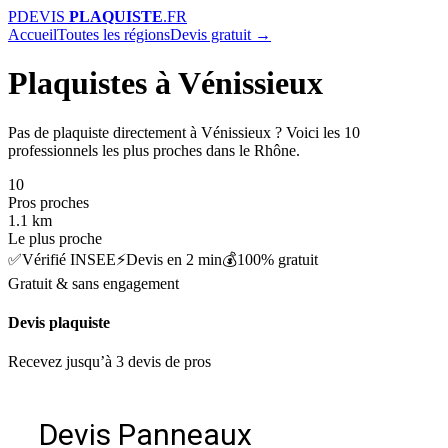
P
DEVIS
PLAQUISTE
.FR
Accueil
Toutes les régions
Devis gratuit →
Plaquistes à Vénissieux
Pas de plaquiste directement à Vénissieux ? Voici les 10
professionnels les plus proches dans le Rhône.
10
Pros proches
1.1 km
Le plus proche
✅
Vérifié INSEE
⚡
Devis en 2 min
💰
100% gratuit
Gratuit & sans engagement
Devis plaquiste
Recevez jusqu’à 3 devis de pros
Devis Panneaux